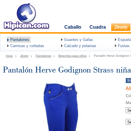
Caballo
Cuadra
Jinete
Pantalones
Guantes y Gafas
Espuel
Camisas y corbatas
Calzado y polainas
Fustas
Inicio
Jinete
Pantalones
Breeches para niños
Pantalón Herve Godignon S
Pantalón Herve Godignon Strass niña
9
Añ
Có
Ma