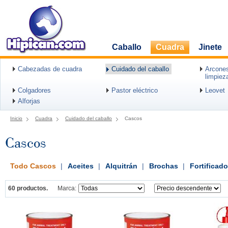
Caballo
Cuadra
Jinete
Cabezadas de cuadra
Cuidado del caballo
Arcones
limpiez
Colgadores
Pastor eléctrico
Leovet
Alforjas
Inicio
Cuadra
Cuidado del caballo
Cascos
Cascos
Todo Cascos
|
Aceites
|
Alquitrán
|
Brochas
|
Fortificado
60 productos.
Marca: