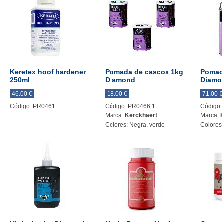
Keretex hoof hardener
Pomada de cascos 1kg
Pomad
250ml
Diamond
Diamo
46.00 €
18.00 €
71.00 
Código: PR0461
Código: PR0466.1
Código
Marca:
Kerckhaert
Marca:
Colores: Negra, verde
Colores