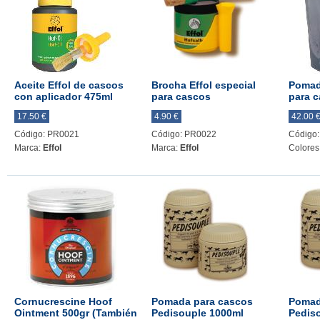
Aceite Effol de cascos
Brocha Effol especial
Pomad
con aplicador 475ml
para cascos
para c
17.50 €
4.90 €
42.00 
Código: PR0021
Código: PR0022
Código
Marca:
Effol
Marca:
Effol
Colores
Cornucrescine Hoof
Pomada para cascos
Pomad
Ointment 500gr (También
Pedisouple 1000ml
Pedis