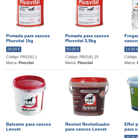
Pomada para cascos
Pomada para cascos
Frogad
Plusvital 1kg
Plusvital 2,5kg
casco
29.00 €
65.00 €
14.00 
Código: PR0181.1
Código: PR0181.25
Código:
Marca:
Plusvital
Marca:
Plusvital
Marca:
Balsamo para cascos
Revivet Revitalizador
Effol 
Leovet
para cascos Leovet
para 
20.00 