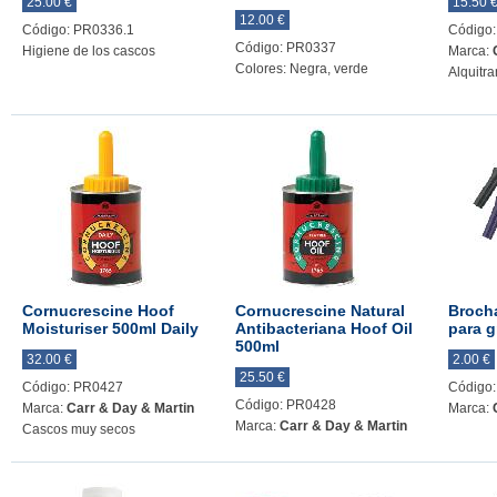
25.00 €
15.50 
12.00 €
Código: PR0336.1
Código
Código: PR0337
Higiene de los cascos
Marca:
Colores: Negra, verde
Alquitr
Cornucrescine Hoof
Cornucrescine Natural
Broch
Moisturiser 500ml Daily
Antibacteriana Hoof Oil
para g
500ml
32.00 €
2.00 €
25.50 €
Código: PR0427
Código
Código: PR0428
Marca:
Carr & Day & Martin
Marca:
Marca:
Carr & Day & Martin
Cascos muy secos