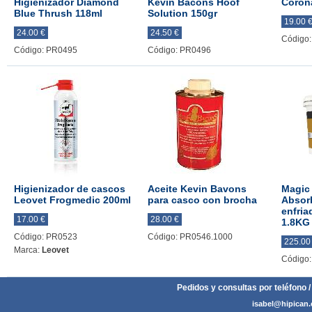
Higienizador Diamond
Kevin Bacons Hoof
Coron
Blue Thrush 118ml
Solution 150gr
19.00 
24.00 €
24.50 €
Código
Código: PR0495
Código: PR0496
Higienizador de cascos
Aceite Kevin Bavons
Magic
Leovet Frogmedic 200ml
para casco con brocha
Absor
enfria
17.00 €
28.00 €
1.8KG
Código: PR0523
Código: PR0546.1000
225.00
Marca:
Leovet
Código
Pedidos y consultas por teléfono /
isabel@hipican