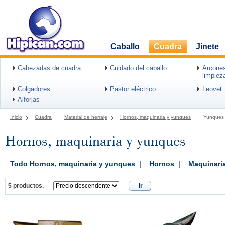
Caballo
Cuadra
Jinete
Cabezadas de cuadra
Cuidado del caballo
Arcones
limpiez
Colgadores
Pastor eléctrico
Leovet
Alforjas
Inicio
Cuadra
Material de herraje
Hornos, maquinaria y yunques
Yunques
Hornos, maquinaria y yunques
Todo Hornos, maquinaria y yunques
|
Hornos
|
Maquinari
5 productos.
Ir