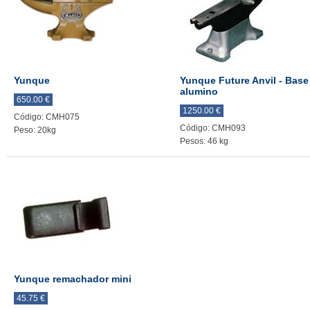
Yunque
Yunque Future Anvil - Base
alumino
650.00 €
1250.00 €
Código: CMH075
Código: CMH093
Peso: 20kg
Pesos: 46 kg
Yunque remachador mini
45.75 €