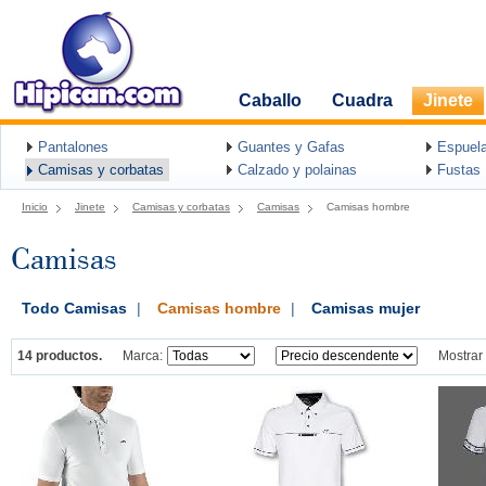
Caballo
Cuadra
Jinete
Pantalones
Guantes y Gafas
Espuel
Camisas y corbatas
Calzado y polainas
Fustas
Inicio
Jinete
Camisas y corbatas
Camisas
Camisas hombre
Camisas
Todo Camisas
|
Camisas hombre
|
Camisas mujer
14 productos.
Marca:
Mostrar 