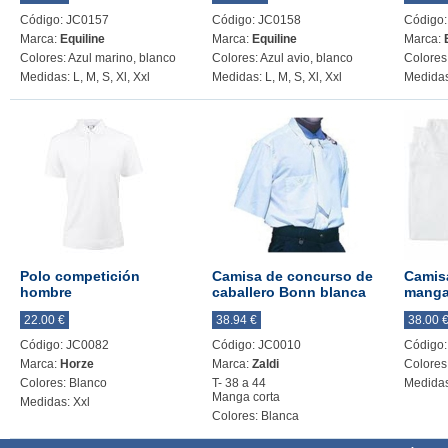
Código: JC0157
Código: JC0158
Código
Marca:
Equiline
Marca:
Equiline
Marca:
Colores: Azul marino, blanco
Colores: Azul avio, blanco
Colores
Medidas: L, M, S, Xl, Xxl
Medidas: L, M, S, Xl, Xxl
Medidas
Polo competición
Camisa de concurso de
Camis
hombre
caballero Bonn blanca
manga
22.00 €
38.94 €
38.00 
Código: JC0082
Código: JC0010
Código
Marca:
Horze
Marca:
Zaldi
Colores
Colores: Blanco
T- 38 a 44
Medidas
Manga corta
Medidas: Xxl
Colores: Blanca