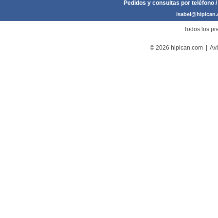
Pedidos y consultas por teléfono /
isabel@hipican
Todos los pre
© 2026 hipican.com |
Avi