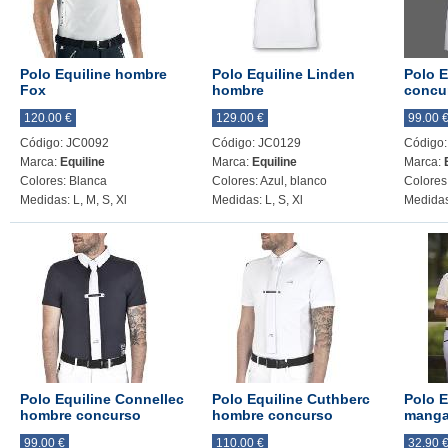
Polo Equiline hombre
Polo Equiline Linden
Polo E
Fox
hombre
concur
120.00 €
129.00 €
99.00 
Código: JC0092
Código: JC0129
Código
Marca:
Equiline
Marca:
Equiline
Marca:
Colores: Blanca
Colores: Azul, blanco
Colores
Medidas: L, M, S, Xl
Medidas: L, S, Xl
Medidas
Polo Equiline Connellec
Polo Equiline Cuthberc
Polo 
hombre concurso
hombre concurso
manga
99.00 €
110.00 €
32.90 