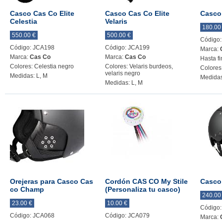
Casco Cas Co Elite
Casco Cas Co Elite
Casco
Celestia
Velaris
180.00
550.00 €
500.00 €
Código
Código: JCA198
Código: JCA199
Marca:
Marca:
Cas Co
Marca:
Cas Co
Hasta fi
Colores: Celestia negro
Colores: Velaris burdeos,
Colores
velaris negro
Medidas: L, M
Medidas
Medidas: L, M
Orejeras para Casco Cas
Cordón CAS CO My Stile
Casco
co Champ
(Personaliza tu casco)
240.00
23.00 €
10.00 €
Código
Código: JCA068
Código: JCA079
Marca: