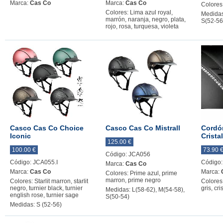
Marca:
Cas Co
Marca:
Cas Co
Colores
Colores: Lima azul royal,
Medidas
marrón, naranja, negro, plata,
S(52-56
rojo, rosa, turquesa, violeta
Casco Cas Co Choice
Casco Cas Co Mistrall
Cordó
Iconic
Crista
125.00 €
100.00 €
73.90 
Código: JCA056
Código: JCA055.I
Código
Marca:
Cas Co
Marca:
Cas Co
Marca:
Colores: Prime azul, prime
marron, prime negro
Colores: Starlit marron, starlit
Colores:
negro, turnier black, turnier
gris, cri
Medidas: L(58-62), M(54-58),
english rose, turnier sage
S(50-54)
Medidas: S (52-56)