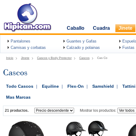
Caballo
Cuadra
Jinete
Pantalones
Guantes y Gafas
Espuel
Camisas y corbatas
Calzado y polainas
Fustas
Inicio
Jinete
Cascos y Body Protector
Cascos
Cas Co
Cascos
Todo Cascos
|
Equiline
|
Flex-On
|
Samshield
|
Tattini
Mas Marcas
21 productos.
Mostrar los productos: