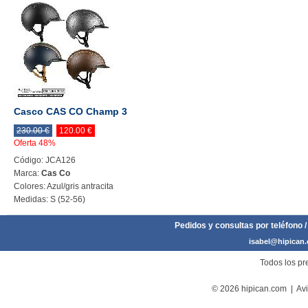
Casco CAS CO Champ 3
230.00 €
120.00 €
Oferta 48%
Código: JCA126
Marca:
Cas Co
Colores: Azul/gris antracita
Medidas: S (52-56)
Pedidos y consultas por teléfono /
isabel@hipican
Todos los pre
© 2026 hipican.com |
Avi