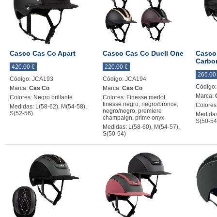
Casco Cas Co Apart
Casco Cas Co Duell One
Casco
Carbo
420.00 €
220.00 €
265.00
Código: JCA193
Código: JCA194
Código:
Marca:
Cas Co
Marca:
Cas Co
Marca:
Colores: Negro brillante
Colores: Finesse merlot,
finesse negro, negro/bronce,
Colores
Medidas: L(58-62), M(54-58),
negro/negro, premiere
S(52-56)
Medidas
champaign, prime onyx
S(50-54
Medidas: L(58-60), M(54-57),
S(50-54)