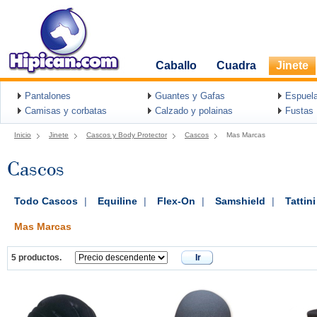
Caballo
Cuadra
Jinete
Pantalones
Guantes y Gafas
Espuel
Camisas y corbatas
Calzado y polainas
Fustas
Inicio
Jinete
Cascos y Body Protector
Cascos
Mas Marcas
Cascos
Todo Cascos
|
Equiline
|
Flex-On
|
Samshield
|
Tattini
Mas Marcas
5 productos.
Ir